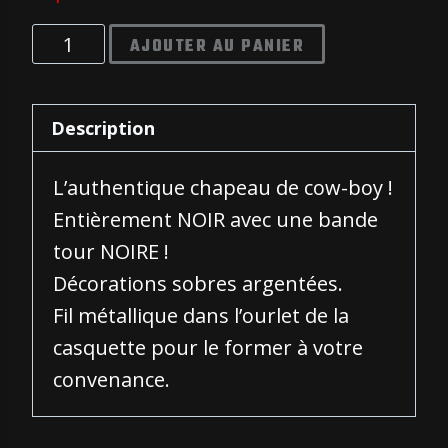
quantité
AJOUTER AU PANIER
de
CLassic
Description
Rock
Dark
L’authentique chapeau de cow-boy !
Entièrement NOIR avec une bande
tour NOIRE !
Décorations sobres argentées.
Fil métallique dans l’ourlet de la
casquette pour le former à votre
convenance.