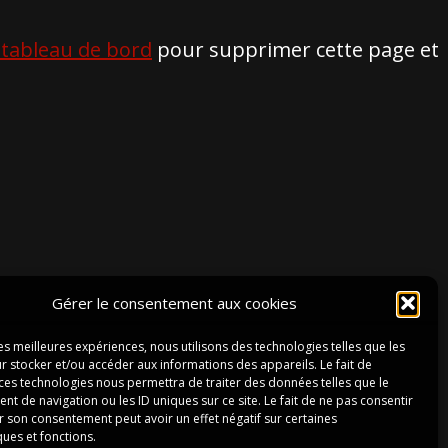
 tableau de bord
pour supprimer cette page et
POLITIQUE DE COOKIES (UE)
Gérer le consentement aux cookies
POLITIQUE DE CONFIDENTIALITÉ
les meilleures expériences, nous utilisons des technologies telles que les
CONDITIONS GÉNÉRALES DE VENTE
r stocker et/ou accéder aux informations des appareils. Le fait de
 ces technologies nous permettra de traiter des données telles que le
 de navigation ou les ID uniques sur ce site. Le fait de ne pas consentir
r son consentement peut avoir un effet négatif sur certaines
ques et fonctions.