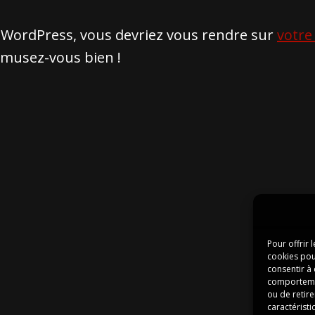
de WordPress, vous devriez vous rendre sur
votre
Amusez-vous bien !
Pour offrir 
cookies pou
consentir à
comportement
ou de retire
caractéristi