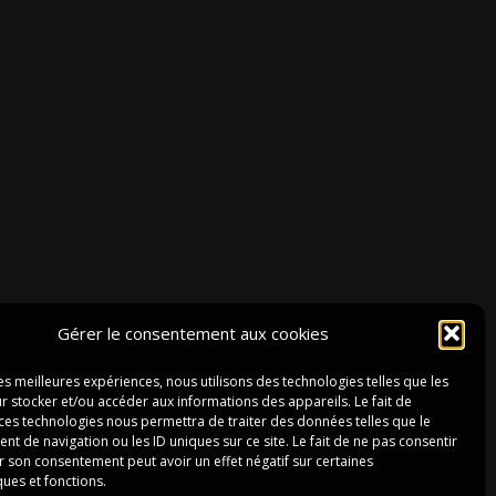
Gérer le consentement aux cookies
POLITIQUE DE COOKIES (UE)
les meilleures expériences, nous utilisons des technologies telles que les
r stocker et/ou accéder aux informations des appareils. Le fait de
POLITIQUE DE CONFIDENTIALITÉ
 ces technologies nous permettra de traiter des données telles que le
 de navigation ou les ID uniques sur ce site. Le fait de ne pas consentir
CONDITIONS GÉNÉRALES DE VENTE
r son consentement peut avoir un effet négatif sur certaines
ques et fonctions.