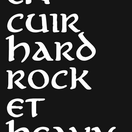
CUIR
HARD
ROCK
ET